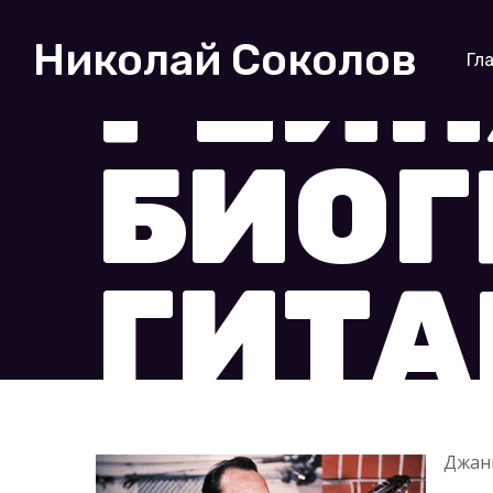
РЕИН
Николай Соколов
Гл
БИО
ГИТА
Джанг