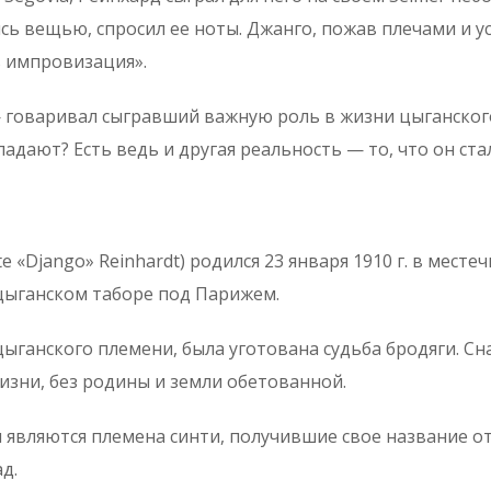
сь вещью, спросил ее ноты. Джанго, пожав плечами и 
ь импровизация».
 говаривал сыгравший важную роль в жизни цыганского 
адают? Есть ведь и другая реальность — то, что он ст
 «Django» Reinhardt) родился 23 января 1910 г. в местечк
цыганском таборе под Парижем.
ыганского племени, была уготована судьба бродяги. Сн
изни, без родины и земли обетованной.
 являются племена cинти, получившие свое название от
д.