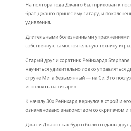
На полтора года Джанго был прикован к пос
брат Джанго принес ему гитару, и покалечен
удивления.
Длительными болезненными упражнениями мо
собственную самостоятельную технику игры.
Старый друг и соратник Рейнхарда Stephane G
научиться удивительно ловко управляться дв
струне Ми, а безымянный — на Си. Это посл
исполнять на гитаре.»
К началу 30х Рейнхард вернулся в строй и е
ознаменовано знакомством со скрипачом и п
Джаз и Джанго как будто были созданы друг 