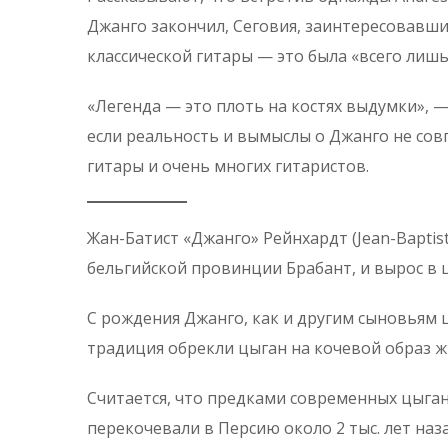
Джанго закончил, Сеговия, заинтересовавши
классической гитары — это была «всего лиш
«Легенда — это плоть на костях выдумки», —
если реальность и вымыслы о Джанго не совп
гитары и очень многих гитаристов.
Жан-Батист «Джанго» Рейнхардт (Jean-Baptiste
бельгийской провинции Брабант, и вырос в 
С рождения Джанго, как и другим сыновьям ц
традиция обрекли цыган на кочевой образ ж
Считается, что предками современных цыган
перекочевали в Персию около 2 тыс. лет наза