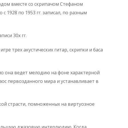
хардом вместе со скрипачом Стефаном
 1928 по 1953 гг. записал, по разным
иси 30х гг.
ре трех акустических гитар, скрипки и баса
ио она ведет мелодию на фоне характерной
хаос первозданного мира и устанавливает в
кой страсти, помноженных на виртуозное
ебольшую джазовую интерлюдию. Когда