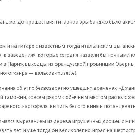
м банджо. До пришествия гитарной эры банджо было а
ем и на гитаре с известным тогда итальянским цыганск
, в заведениях, которые сегодня назвали бы ночными кл
ли в Париж выходцы из французской провинции Овернь 
ного жанра — вальсов-musette).
инания об этих безвозвратно ушедших временах: «Джан
тарой таможни, совсем рядом с обычным местом располож
 жареного картофеля, выпить белого вина и потанцевать
анимался вырезанием из дерева игрушечных дрожек с м
вять лет и уже тогда он великолепно играл на шестист