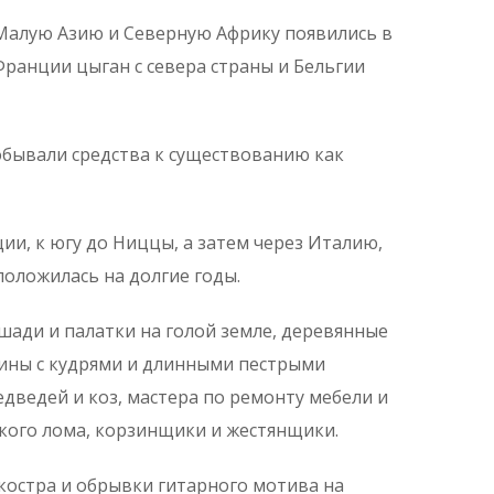
 Малую Азию и Северную Африку появились в
Франции цыган с севера страны и Бельгии
обывали средства к существованию как
ии, к югу до Ниццы, а затем через Италию,
положилась на долгие годы.
ошади и палатки на голой земле, деревянные
щины с кудрями и длинными пестрыми
ведей и коз, мастера по ремонту мебели и
кого лома, корзинщики и жестянщики.
костра и обрывки гитарного мотива на