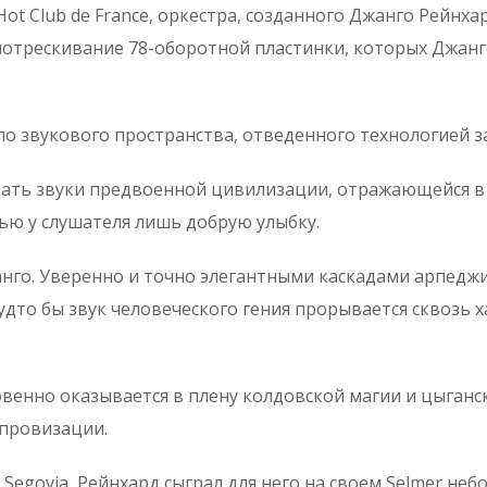
 Hot Club de France, оркестра, созданного Джанго Рейн
отрескивание 78-оборотной пластинки, которых Джанго с
о звукового пространства, отведенного технологией зап
ать звуки предвоенной цивилизации, отражающейся в иг
тью у слушателя лишь добрую улыбку.
анго. Уверенно и точно элегантными каскадами арпедж
удто бы звук человеческого гения прорывается сквозь 
венно оказывается в плену колдовской магии и цыганс
провизации.
 Segovia, Рейнхард сыграл для него на своем Selmer н