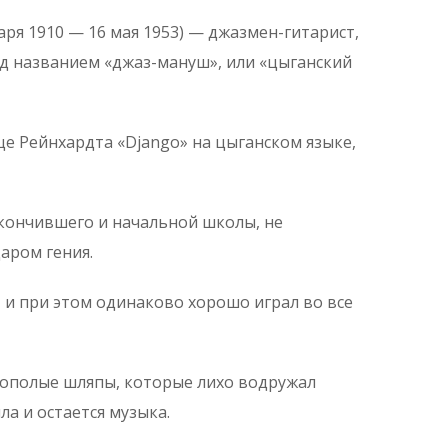
аря 1910 — 16 мая 1953) — джазмен-гитарист,
од названием «джаз-мануш», или «цыганский
е Рейнхардта «Django» на цыганском языке,
окончившего и начальной школы, не
аром гения.
, и при этом одинаково хорошо играл во все
кополые шляпы, которые лихо водружал
ла и остается музыка.