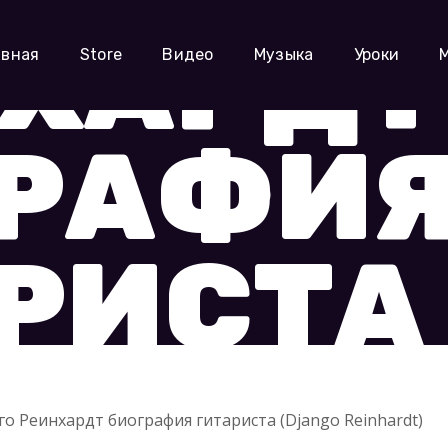
ХАРДТ
авная
Store
Видео
Музыка
Уроки
ГРАФИ
РИСТА
о Реинхардт биография гитариста (Django Reinhardt)