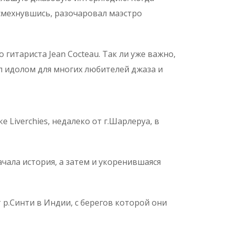
усмехнувшись, разочаровал маэстро
гитариста Jean Cocteau. Так ли уже важно,
ал идолом для многих любителей джаза и
е Liverchies, недалеко от г.Шарлеруа, в
ачала история, а затем и укоренившаяся
 р.Синти в Индии, с берегов которой они