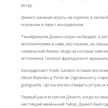
ветру.
Джанго начинал играть на скрипке, а зате
основном в паре с аккордеоном.
Тинэйджером Джанго играл на банджо, а зат
исполнителями в кафе, ресторанах, на танцах
«оверньских балах», моду на которые завез
источников типично французского музыкаль
Аккордеонист Fredo Gardoni оставил воспом
«Rose Blanche» в Porte de Clignancourt у с
guinguette, где вы могли отведать устриц и
Первый раз я встретил Джанго, когда он з
настоящий маленький табор. Джанго было де