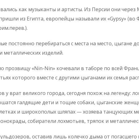
вались как музыканты и артисты. Из Персии они через
пришли из Египта, европейцы называли их «Gypsy» (во 
им.перев.).
е постоянно перебираться с места на место, цыгане д
и металлических изделий.
по прозвищу «Nin-Nin» кочевали в таборе по всей Франц
тьях которого вместе с другими цыганами их семья рас
в у врат великого города, сегодня похож на легенду: л
пошатся галдящие дети и тощие собаки, цыганские жен
летках и широкополых шляпах — хозяева танцующих мед
онокрады, собиратели лохмотьев, тряпок и металличес
ульдозеров, оставив лишь колечко дыма от погасшего 