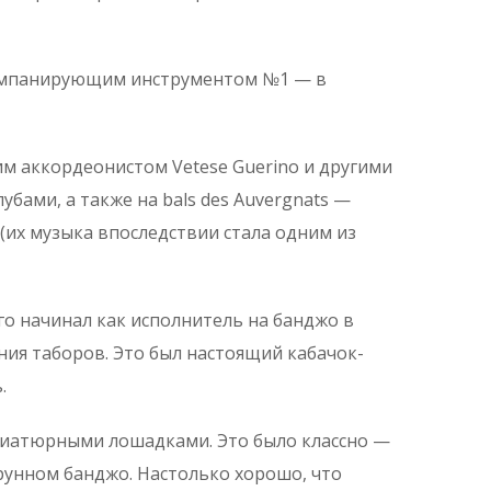
ккомпанирующим инструментом №1 — в
им аккордеонистом Vetese Guerino и другими
убами, а также на bals des Auvergnats —
(их музыка впоследствии стала одним из
го начинал как исполнитель на банджо в
ения таборов. Это был настоящий кабачок-
.
иниатюрными лошадками. Это было классно —
рунном банджо. Настолько хорошо, что