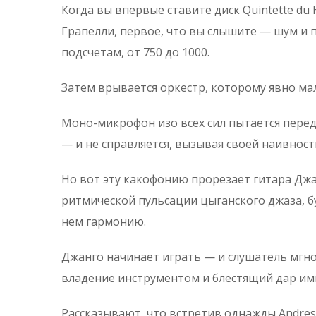
Когда вы впервые ставите диск Quintette du
Грапелли, первое, что вы слышите — шум и п
подсчетам, от 750 до 1000.
Затем врывается оркестр, которому явно мал
Моно-микрофон изо всех сил пытается перед
— и не справляется, вызывая своей наивнос
Но вот эту какофонию прорезает гитара Дж
ритмической пульсации цыганского джаза, б
нем гармонию.
Джанго начинает играть — и слушатель мгно
владение инструментом и блестящий дар им
Рассказывают, что встретив однажды Andres