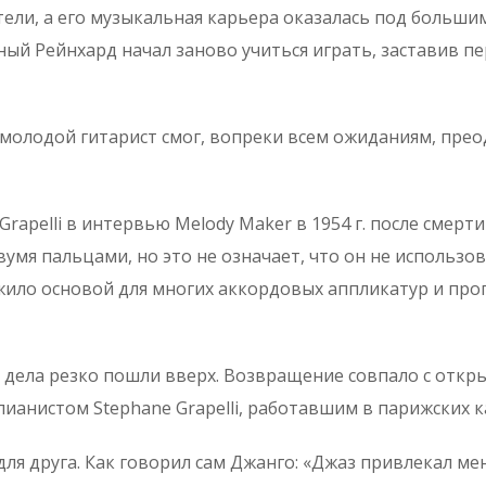
тели, а его музыкальная карьера оказалась под больши
ный Рейнхард начал заново учиться играть, заставив пе
лодой гитарист смог, вопреки всем ожиданиям, преод
rapelli в интервью Melody Maker в 1954 г. после смерти
умя пальцами, но это не означает, что он не использо
ужило основой для многих аккордовых аппликатур и про
го дела резко пошли вверх. Возвращение совпало с отк
ианистом Stephane Grapelli, работавшим в парижских к
для друга. Как говорил сам Джанго: «Джаз привлекал ме