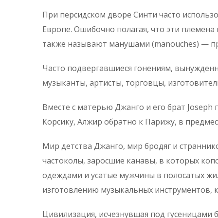
При персидском дворе Синти часто использо
Европе. Ошибочно полагая, что эти племена 
также называют манушами (manouches) — пр
Часто подвергавшиеся гонениям, вынужденны
музыканты, артисты, торговцы, изготовител
Вместе с матерью Джанго и его брат Joseph 
Корсику, Алжир обратно к Парижу, в предмес
Мир детства Джанго, мир бродяг и страннико
частоколы, заросшие канавы, в которых ко
одеждами и усатые мужчины в полосатых жи
изготовлению музыкальных инструментов, к
Цивилизация, исчезнувшая под гусеницами б