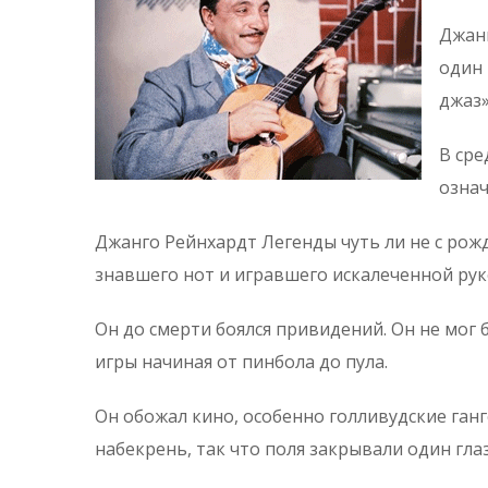
Джанг
один 
джаз»
В сре
означ
Джанго Рейнхардт Легенды чуть ли не с рож
знавшего нот и игравшего искалеченной ру
Он до смерти боялся привидений. Он не мог 
игры начиная от пинбола до пула.
Он обожал кино, особенно голливудские ган
набекрень, так что поля закрывали один глаз