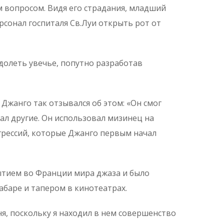
м вопросом. Видя его страдания, младший
рсонал госпиталя Св.Луи открыть рот от
олеть увечье, попутно разработав
 Джанго так отзывался об этом: «Он смог
вал другие. Он использовал мизинец на
грессий, которые Джанго первым начал
рытием во Франции мира джаза и было
абаре и тапером в кинотеатрах.
ня, поскольку я находил в нем совершенство