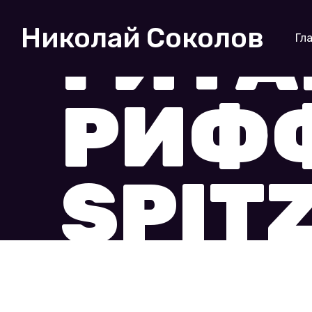
Home
Н.Соколов — Школа гитарны
ГИТ
Николай Соколов
Гл
РИФФ
SPIT