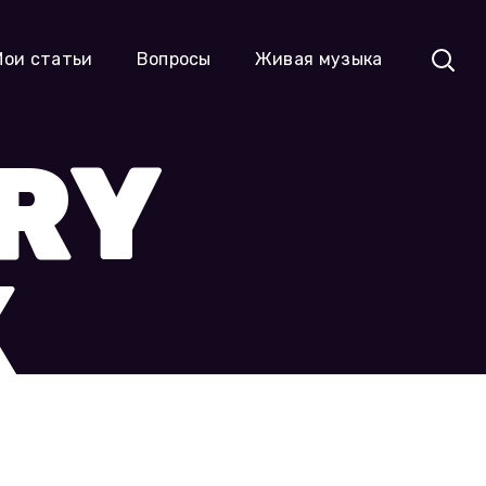
ок
Мои статьи
Вопросы
Живая музыка
RY
К