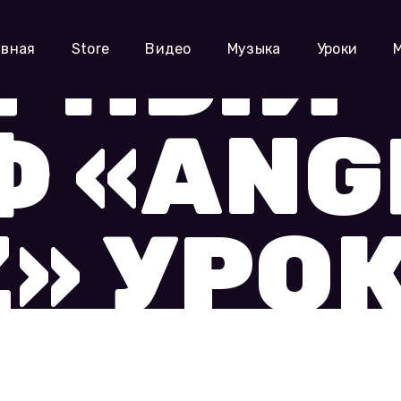
х риффов
Гитарный рифф «Angry Spitz» ур
АРНЫЙ
авная
Store
Видео
Музыка
Уроки
 «ANG
Z» УРО