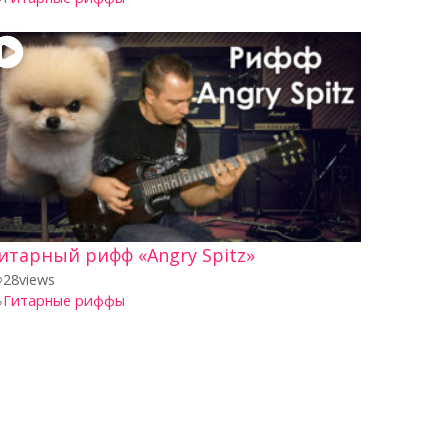
итарный рифф «Angry Spitz»
28
views
Гитарные риффы