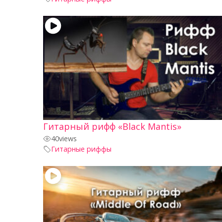
Гитарный рифф «Black Mantis»
40
views
Гитарные риффы