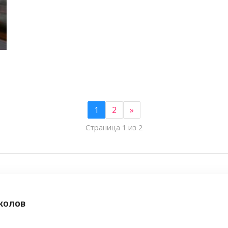
1
2
»
Страница 1 из 2
колов