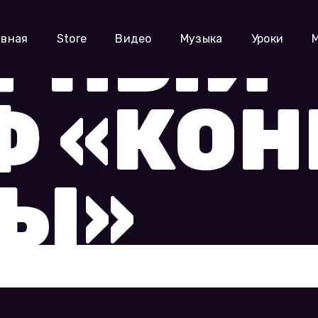
ф «Конец весны»
АРНЫЙ
авная
Store
Видео
Музыка
Уроки
 «КОН
НЫ»