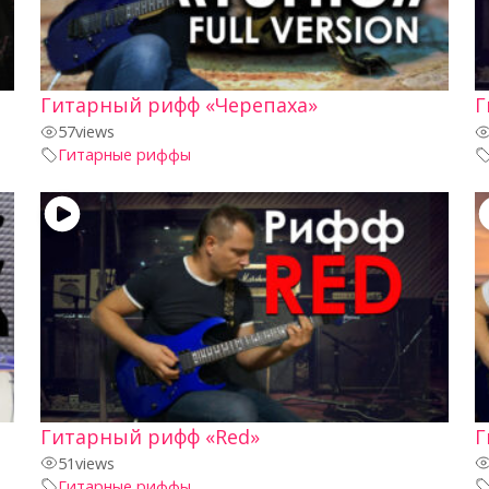
Гитарный рифф «Черепаха»
Г
57
views
Гитарные риффы
Гитарный рифф «Red»
Г
51
views
Гитарные риффы