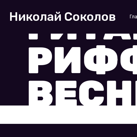
Home
Видеофайлы
Гитарный риф
ГИТ
Николай Соколов
Гл
РИФФ
ВЕС