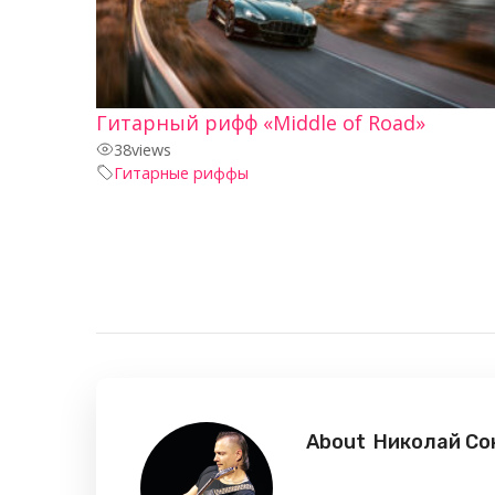
Гитарный рифф «Middle of Road»
38
views
Гитарные риффы
About
Николай Со