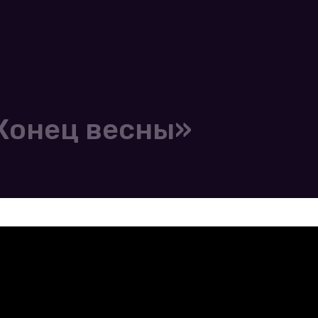
Конец весны»
]