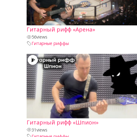
Гитарный рифф «Арена»
56
views
Гитарные риффы
Гитарный рифф «Шпион»
31
views
Гитарные риффы