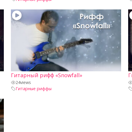
Гитарный рифф «Snowfall»
Г
24
views
Гитарные риффы