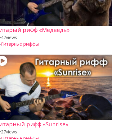
итарый рифф «Медведь»
42
views
Гитарные риффы
итарный рифф «Sunrise»
27
views
Гитарные риффы