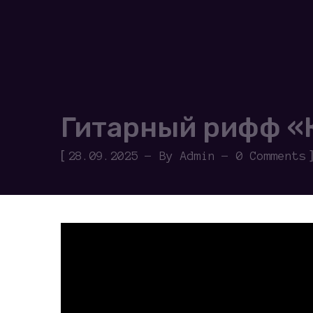
Гитарный рифф «
[
28.09.2025
By
Admin
0 Comments