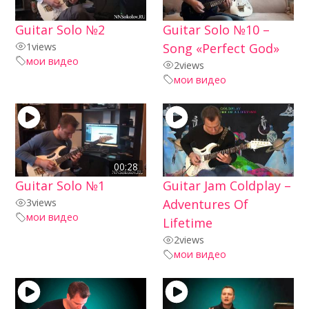
Guitar Solo №2
Guitar Solo №10 –
1
views
Song «Perfect God»
мои видео
2
views
мои видео
00:28
Guitar Solo №1
Guitar Jam Coldplay –
3
views
Adventures Of
мои видео
Lifetime
2
views
мои видео