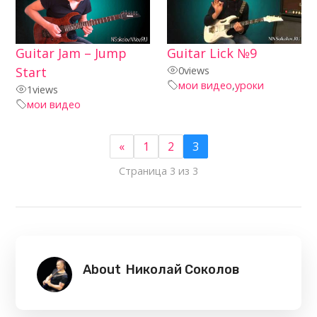
Guitar Jam – Jump
Guitar Lick №9
Start
0
views
мои видео
,
уроки
1
views
мои видео
«
1
2
3
Страница 3 из 3
About
Николай Соколов