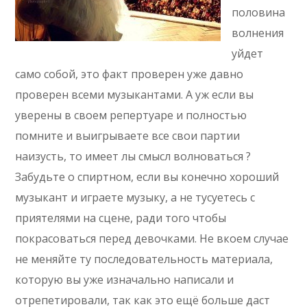
половина
волнения
уйдет
само собой, это факт проверен уже давно
проверен всеми музыкантами. А уж если вы
уверены в своем репертуаре и полностью
помните и выигрываете все свои партии
наизусть, то имеет лы смысл волноваться ?
Забудьте о спиртном, если вы конечно хороший
музыкант и играете музыку, а не тусуетесь с
приятелями на сцене, ради того чтобы
покрасоваться перед девочками. Не вкоем случае
не меняйте ту последовательность материала,
которую вы уже изначально написали и
отрепетировали, так как это ещё больше даст