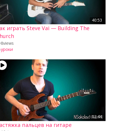
40:53
ак играть Steve Vai — Building The
hurch
8
views
уроки
02:44
астяжка пальцев на гитаре