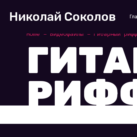
Николай Соколов
Гл
Home
Видеофайлы
Гитарный риф
ГИТ
РИФФ