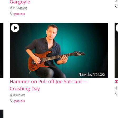
Gargoyle
17
views
уроки
2
11:55
Hammer-on Pull-off Joe Satriani —
Ф
Crushing Day
6
views
уроки