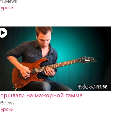
10
views
уроки
03:56
оршлаги на мажорной гамме
5
views
уроки