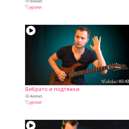
9
views
уроки
07:4
Вибрато и подтяжки
4
views
уроки