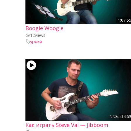
1:07:5
Boogie Woogie
12
views
уроки
14:5
Как играть Steve Vai — Jibboom