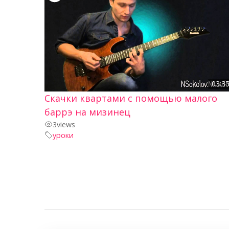
03:3
Скачки квартами с помощью малого
баррэ на мизинец
3
views
уроки