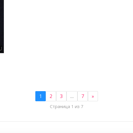
5
1
2
3
…
7
»
Страница 1 из 7