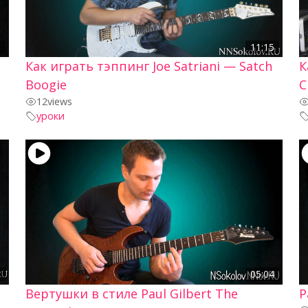
5
11:15
Как играть тэппинг Joe Satriani — Satch
К
Boogie
C
12
views
уроки
3
05:04
Вертушки в стиле Paul Gilbert The
Р