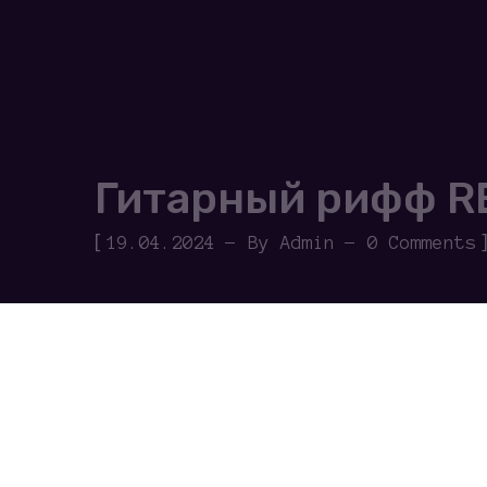
Гитарный рифф R
[
19.04.2024
By
Admin
0 Comments