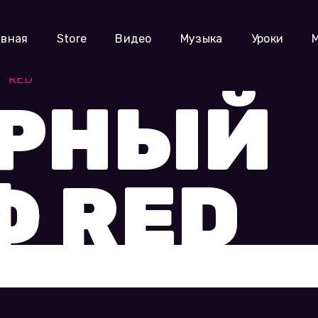
авная
Store
Видео
Музыка
Уроки
ф RED
АРНЫЙ
 RED