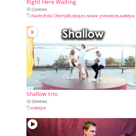
Right Here Waiting
22
views
Nadezhda Chernykh
,
видео моих учеников
,
кавера
Shallow trio
26
views
кавера