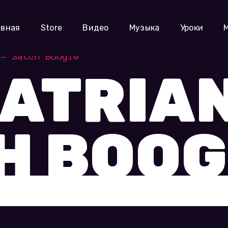
авная
Store
Видео
Музыка
Уроки
 – Satch Boogie
ATRIAN
H BOOG