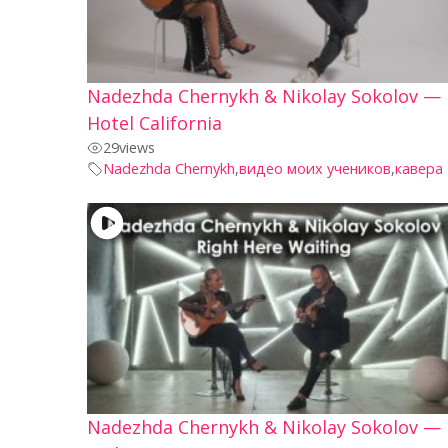
Nadezhda Chernykh & Nikolay Sokolov —
Hotel California
29
views
Nadezhda Chernykh
,
видео моих учеников
,
кавера
Nadezhda Chernykh & Nikolay Sokolov —