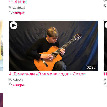
— Дыня
27
views
кавера
02:25
А. Вивальди «Времена года – Лето»
Н
5
views
кавера