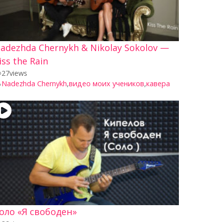
adezhda Chernykh & Nikolay Sokolov —
iss the Rain
27
views
Nadezhda Chernykh
,
видео моих учеников
,
кавера
оло «Я свободен»