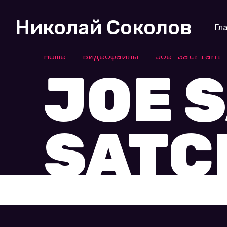
Николай Соколов
Гл
Home
Видеофайлы
Joe Satriani
JOE S
SATC