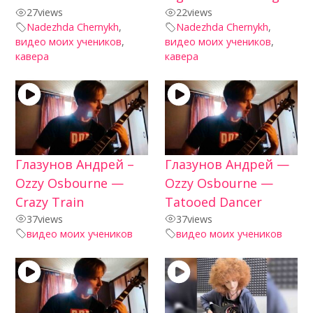
27
views
22
views
Nadezhda Chernykh
,
Nadezhda Chernykh
,
видео моих учеников
,
видео моих учеников
,
кавера
кавера
Глазунов Андрей –
Глазунов Андрей —
Ozzy Osbourne —
Ozzy Osbourne —
Crazy Train
Tatooed Dancer
37
views
37
views
видео моих учеников
видео моих учеников