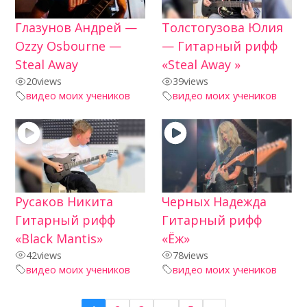
Глазунов Андрей —
Толстогузова Юлия
Ozzy Osbourne —
— Гитарный рифф
Steal Away
«Steal Away »
20
views
39
views
видео моих учеников
видео моих учеников
Русаков Никита
Черных Надежда
Гитарный рифф
Гитарный рифф
«Black Mantis»
«Ёж»
42
views
78
views
видео моих учеников
видео моих учеников