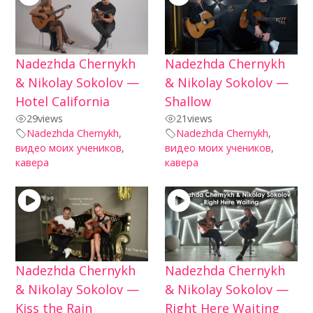
Nadezhda Chernykh
Nadezhda Chernykh
& Nikolay Sokolov —
& Nikolay Sokolov —
Hotel California
Shallow
29
views
21
views
Nadezhda Chernykh
,
Nadezhda Chernykh
,
видео моих учеников
,
видео моих учеников
,
кавера
кавера
Nadezhda Chernykh
Nadezhda Chernykh
& Nikolay Sokolov —
& Nikolay Sokolov —
Kiss the Rain
Right Here Waiting