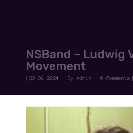
NSBand – Ludwig V
Movement
[
20.09.2024
By
Admin
0 Comments