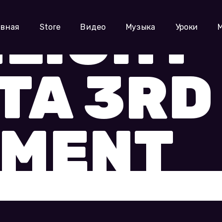
LIGHT
авная
Store
Видео
Музыка
Уроки
TA 3RD
MENT