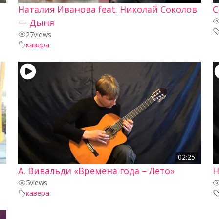
Наталия Иванова feat. Николай Соколов
С
— Дыня
27
views
кавера
02:25
А. Вивальди «Времена года – Лето»
Н
5
views
кавера