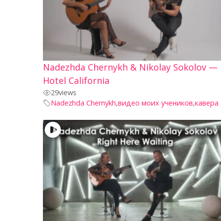
Nadezhda Chernykh & Nikolay Sokolov —
Hotel California
29
views
Nadezhda Chernykh
,
видео моих учеников
,
кавера