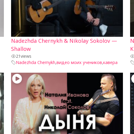
Nadezhda Chernykh & Nikolay Sokolov —
N
Shallow
K
21
views
Nadezhda Chernykh
,
видео моих учеников
,
кавера