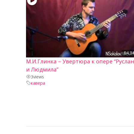
04:3
М.И.Глинка – Увертюра к опере “Руслан
и Людмила”
3
views
кавера