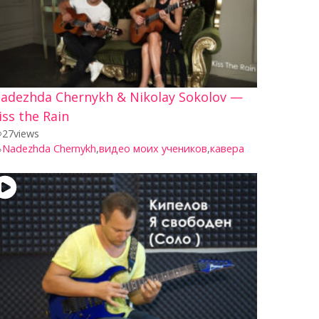
adezhda Chernykh & Nikolay Sokolov —
iss the Rain
27
views
Nadezhda Chernykh
,
видео моих учеников
,
кавера