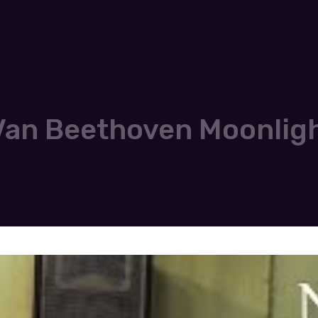
an Beethoven Moonligh
]