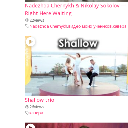
Nadezhda Chernykh & Nikolay Sokolov —
Right Here Waiting
22
views
Nadezhda Chernykh
,
видео моих учеников
,
кавера
Shallow trio
26
views
кавера