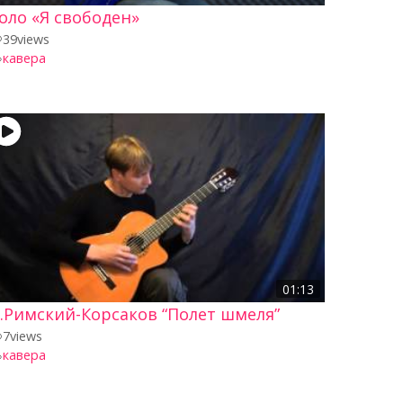
оло «Я свободен»
39
views
кавера
01:13
.Римский-Корсаков “Полет шмеля”
7
views
кавера