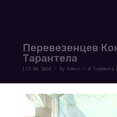
Перевезенцев Ко
Тарантела
[
15.04.2024
By
Admin
0 Comments