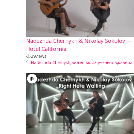
Nadezhda Chernykh & Nikolay Sokolov —
Hotel California
29
views
Nadezhda Chernykh
,
видео моих учеников
,
кавера