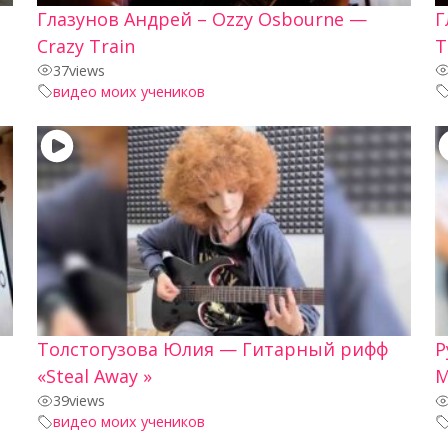
Глазунов Андрей – Ozzy Osbourne —
Г
Crazy Train
T
37
views
видео моих учеников
Толстогузова Юлия — Гитарный рифф
Р
«Steal Away »
M
39
views
видео моих учеников