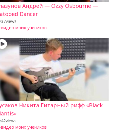
лазунов Андрей — Ozzy Osbourne —
atooed Dancer
37
views
видео моих учеников
усаков Никита Гитарный рифф «Black
antis»
42
views
видео моих учеников