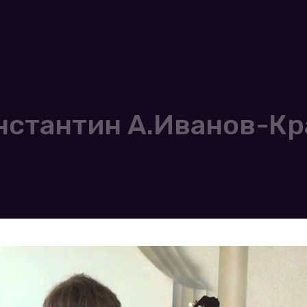
нстантин А.Иванов-Кр
]