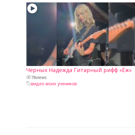
Черных Надежда Гитарный рифф «Ёж»
78
views
видео моих учеников