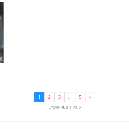
1
2
3
…
5
»
Страница 1 из 5