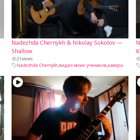
Nadezhda Chernykh & Nikolay Sokolov —
N
Shallow
K
21
views
Nadezhda Chernykh
,
видео моих учеников
,
кавера