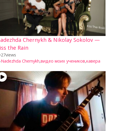
adezhda Chernykh & Nikolay Sokolov —
iss the Rain
27
views
Nadezhda Chernykh
,
видео моих учеников
,
кавера