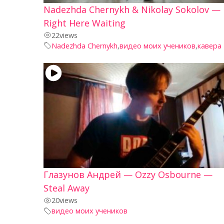
Nadezhda Chernykh & Nikolay Sokolov —
Right Here Waiting
22
views
Nadezhda Chernykh
,
видео моих учеников
,
кавера
Глазунов Андрей — Ozzy Osbourne —
Steal Away
20
views
видео моих учеников