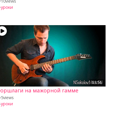
10
views
уроки
03:56
оршлаги на мажорной гамме
5
views
уроки