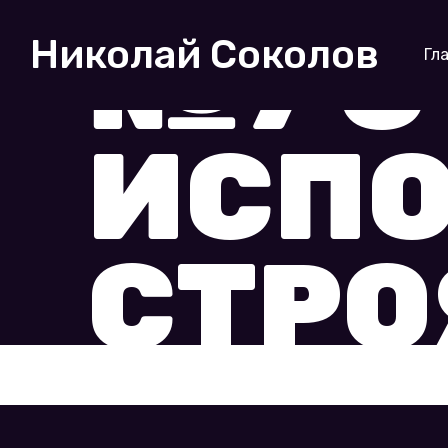
№7 С
Николай Соколов
Гл
ИСП
СТРО