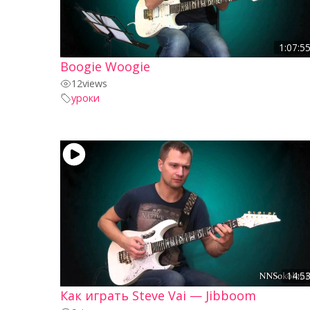
1:07:5
Boogie Woogie
12
views
уроки
14:5
Как играть Steve Vai — Jibboom