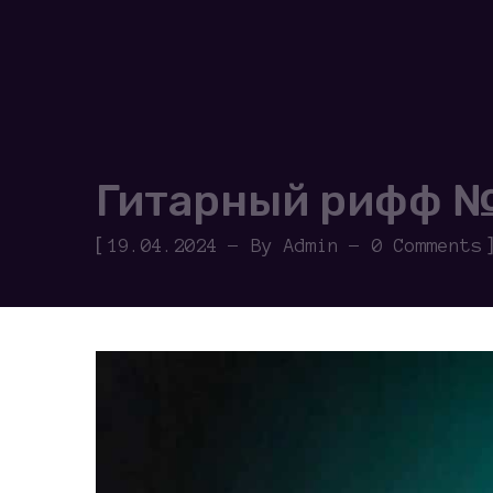
Гитарный рифф №7
[
19.04.2024
By
Admin
0 Comments