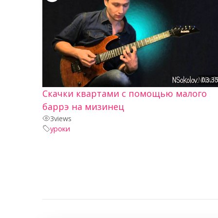
03:3
Скачки квартами с помощью малого
баррэ на мизинец
3
views
уроки