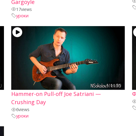
Gargoyle
17
views
уроки
2
11:55
Hammer-on Pull-off Joe Satriani —
Ф
Crushing Day
6
views
уроки