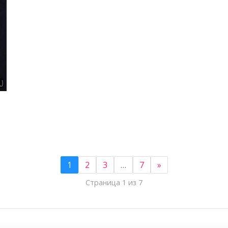
5
1
2
3
…
7
»
Страница 1 из 7