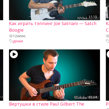
5
11:15
Как играть тэппинг Joe Satriani — Satch
К
Boogie
C
12
views
уроки
3
05:04
Вертушки в стиле Paul Gilbert The
Р