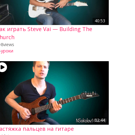
40:53
ак играть Steve Vai — Building The
hurch
8
views
уроки
02:44
астяжка пальцев на гитаре