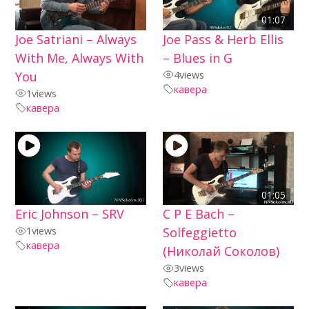
01:07
Joe Satriani – Always
Joe Pass & Herb Ellis
With Me, Always With
– Blues in G
You
4
views
кавера
1
views
кавера
01:05
Eric Johnson – SRV
C P E Bach –
1
views
Solfeggietto
кавера
(Николай Соколов)
3
views
кавера