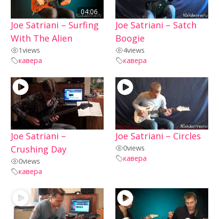
04:06
Joe Satriani – Surfing
Joe Satriani – Satch
With The Alien
Boogie
1
views
4
views
кавера
кавера
Joe Satriani –
Joe Satriani – Circles
Crushing Day
0
views
кавера
0
views
кавера