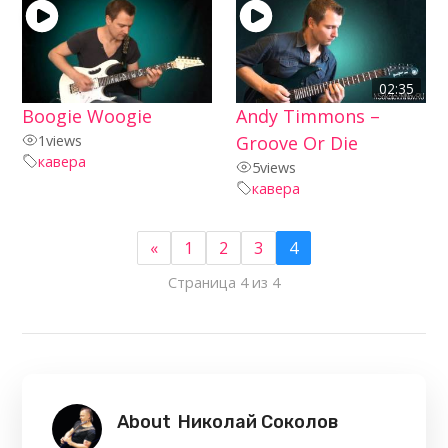
02:35
Boogie Woogie
Andy Timmons –
1
views
Groove Or Die
кавера
5
views
кавера
«
1
2
3
4
Страница 4 из 4
About
Николай Соколов