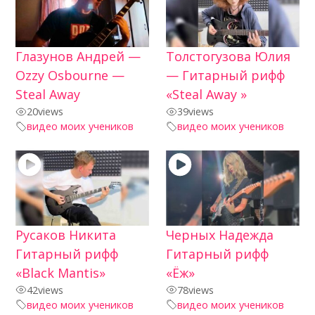
Глазунов Андрей —
Толстогузова Юлия
Ozzy Osbourne —
— Гитарный рифф
Steal Away
«Steal Away »
20
views
39
views
видео моих учеников
видео моих учеников
Русаков Никита
Черных Надежда
Гитарный рифф
Гитарный рифф
«Black Mantis»
«Ёж»
42
views
78
views
видео моих учеников
видео моих учеников