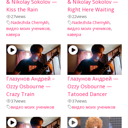
& Nikolay Sokolov —
& Nikolay Sokolov —
Kiss the Rain
Right Here Waiting
27
views
22
views
Nadezhda Chernykh
,
Nadezhda Chernykh
,
видео моих учеников
,
видео моих учеников
,
кавера
кавера
Глазунов Андрей –
Глазунов Андрей —
Ozzy Osbourne —
Ozzy Osbourne —
Crazy Train
Tatooed Dancer
37
views
37
views
видео моих учеников
видео моих учеников