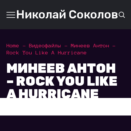
Николай Соколов
Home
Видеофайлы
Минеев Антон –
Rock You Like A Hurricane
МИНЕЕВ АНТОН
– ROCK YOU LIKE
A HURRICANE