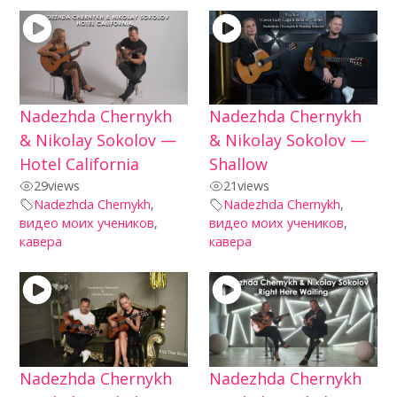
Nadezhda Chernykh
Nadezhda Chernykh
& Nikolay Sokolov —
& Nikolay Sokolov —
Hotel California
Shallow
29
views
21
views
Nadezhda Chernykh
,
Nadezhda Chernykh
,
видео моих учеников
,
видео моих учеников
,
кавера
кавера
Nadezhda Chernykh
Nadezhda Chernykh