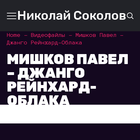
Николай Соколов
Home
Видеофайлы
Мишков Павел –
Джанго Рейнхард-Облака
МИШКОВ ПАВЕЛ
– ДЖАНГО
РЕЙНХАРД-
ОБЛАКА