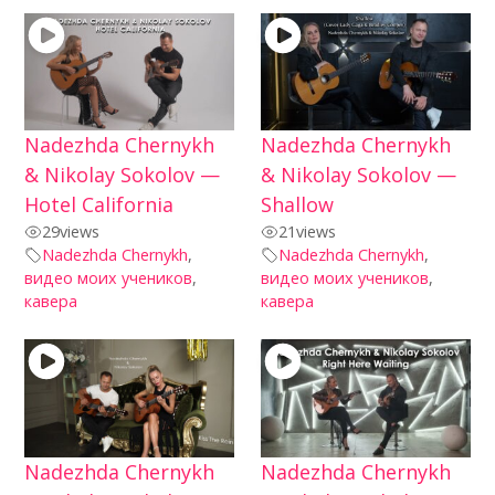
Nadezhda Chernykh
Nadezhda Chernykh
& Nikolay Sokolov —
& Nikolay Sokolov —
Hotel California
Shallow
29
views
21
views
Nadezhda Chernykh
,
Nadezhda Chernykh
,
видео моих учеников
,
видео моих учеников
,
кавера
кавера
Nadezhda Chernykh
Nadezhda Chernykh