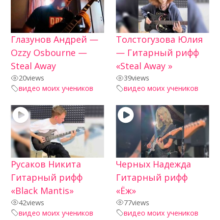
Глазунов Андрей —
Толстогузова Юлия
Ozzy Osbourne —
— Гитарный рифф
Steal Away
«Steal Away »
20
views
39
views
видео моих учеников
видео моих учеников
Русаков Никита
Черных Надежда
Гитарный рифф
Гитарный рифф
«Black Mantis»
«Ёж»
42
views
77
views
видео моих учеников
видео моих учеников