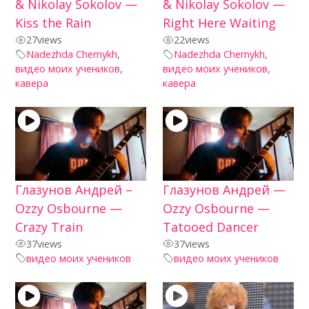
& Nikolay Sokolov —
& Nikolay Sokolov —
Kiss the Rain
Right Here Waiting
27
views
22
views
Nadezhda Chernykh
,
Nadezhda Chernykh
,
видео моих учеников
,
видео моих учеников
,
кавера
кавера
Глазунов Андрей –
Глазунов Андрей —
Ozzy Osbourne —
Ozzy Osbourne —
Crazy Train
Tatooed Dancer
37
views
37
views
видео моих учеников
видео моих учеников